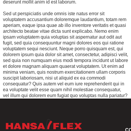
deserunt mollit anim id est laborum.
Sed ut perspiciatis unde omnis iste natus error sit
voluptatem accusantium doloremque laudantium, totam rem
aperiam, eaque ipsa quae ab illo inventore veritatis et quasi
architecto beatae vitae dicta sunt explicabo. Nemo enim
ipsam voluptatem quia voluptas sit aspernatur aut odit aut
fugit, sed quia consequuntur magni dolores eos qui ratione
voluptatem sequi nesciunt. Neque porro quisquam est, qui
dolorem ipsum quia dolor sit amet, consectetur, adipisci velit,
sed quia non numquam eius modi tempora incidunt ut labore
et dolore magnam aliquam quaerat voluptatem. Ut enim ad
minima veniam, quis nostrum exercitationem ullam corporis
suscipit laboriosam, nisi ut aliquid ex ea commodi
consequatur? Quis autem vel eum iure reprehenderit qui in
ea voluptate velit esse quam nihil molestiae consequatur,
vel illum qui dolorem eum fugiat quo voluptas nulla pariatur?
C